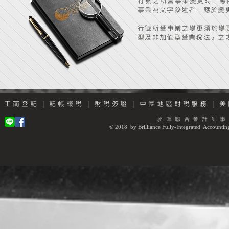
行號之所營事業變更時，應
事業為文字敘述者，應於變
行號所營事業之變更須於變
型及非加值型營業稅法』之
工商登記
|
記帳報稅
|
財稅簽證
|
中國地區財稅服務
|
美
昶暉聯合會計師事
© 2018 by Brilliance Fully-Integrated Accounting