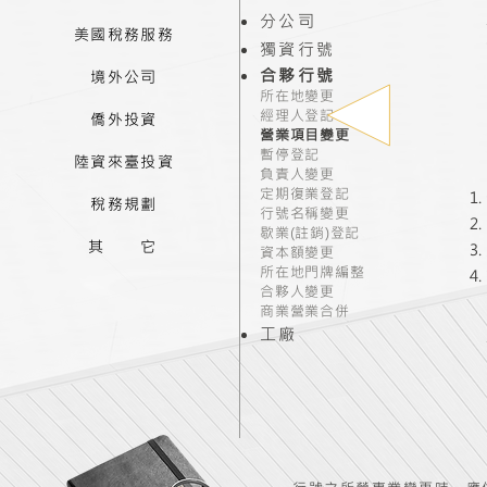
分公司
美國稅務服務
獨資行號
合夥行號
境外公司
所在地變更
經理人登記
僑外投資
營業項目變更
暫停登記
陸資來臺投資
負責人變更
定期復業登記
稅務規劃
行號名稱變更
歇業(註銷)登記
其 它
資本額變更
所在地門牌編整
合夥人變更
商業營業合併
工廠