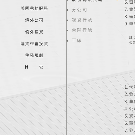
召
美國稅務服務
會
分公司
備
獨資行號
境外公司
申
合夥行號
僑外投資
註
工廠
公
陸資來臺投資
稅務規劃
其 它
代
發
董
公
資
董
發