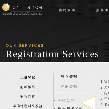
關 於 昶 暉
服 務 項
professional tax advisors & accountants
OUR SERVICES
Registration
Services
設立登記
工商登記
簽
變更登記
記帳報稅
先
向
財稅簽證
召
有限公司
發
中國地區財稅服務
股份有限公司