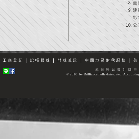
董
建
影
公
工商登記
|
記帳報稅
|
財稅簽證
|
中國地區財稅服務
|
美
昶暉聯合會計師事
© 2018 by Brilliance Fully-Integrated Accounting