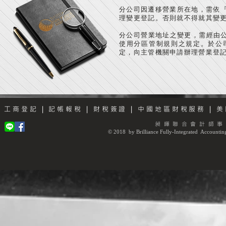
分公司因遷移營業所在地，需依『
理變更登記。否則就不得就其變
分公司營業地址之變更，需經由
使用分區管制規則之規定。於公
定，向主管機關申請辦理營業登
工商登記
|
記帳報稅
|
財稅簽證
|
中國地區財稅服務
|
美
昶暉聯合會計師事
© 2018 by Brilliance Fully-Integrated Accounting