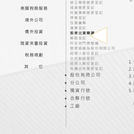
修正章程變更登記
減資變更登記
美國稅務服務
所營事業變更登記
停業登記
境外公司
改選董事
復業登記
僑外投資
股東出資轉讓
解散登記
陸資來臺投資
所在地門牌整編
變更組織為股份有限公司
經理人委任登記
稅務規劃
合併新設登記
經理人解任登記
其 它
存續合併變更登記
股份有限公司
分公司
獨資行號
​合夥行號
​工廠