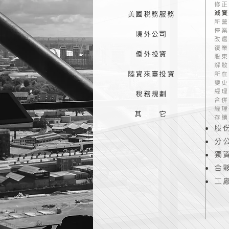
修正
減資
美國稅務服務
所營
停業
境外公司
改選
復業
僑外投資
股東
解散
陸資來臺投資
所在
變更
經理
稅務規劃
合併
經理
其 它
存續
股
分
獨
合
​工